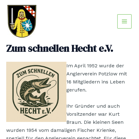
Zum
Main
Inhalt
Men
springen
Zum schnellen Hecht e.V.
Im April 1952 wurde der
Anglerverein Potzlow mit
16 Mitgliedern ins Leben
gerufen.
Ihr Gründer und auch
Vorsitzender war Kurt
Braun. Die kleinen Seen
wurden 1954 vom damaligen Fischer Krienke,
speziell für den Anglerverein gepachtet. Für diese