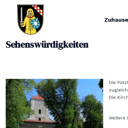
Zum
Inhalt
springen
Zuhaus
Sehenswürdigkeiten
Die Potz
zugleich
Die Kirc
Weitere 