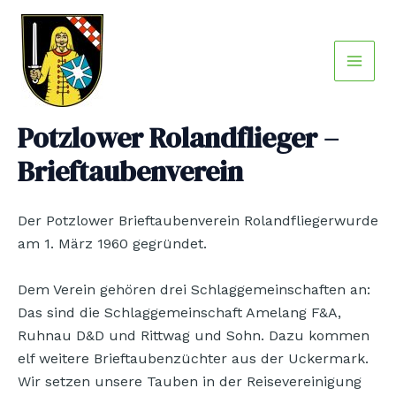
Zum
Main
Inhalt
Men
springen
Potzlower Rolandflieger –
Brieftaubenverein
Der Potzlower Brieftaubenverein Rolandfliegerwurde
am 1. März 1960 gegründet.
Dem Verein gehören drei Schlaggemeinschaften an:
Das sind die Schlaggemeinschaft Amelang F&A,
Ruhnau D&D und Rittwag und Sohn. Dazu kommen
elf weitere Brieftaubenzüchter aus der Uckermark.
Wir setzen unsere Tauben in der Reisevereinigung