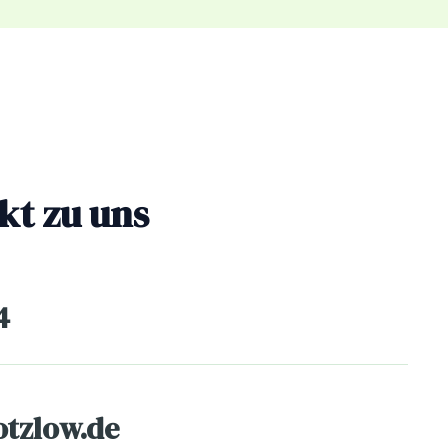
kt zu uns
4
tzlow.de