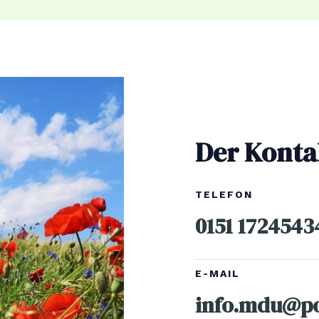
Der Konta
TELEFON
0151 1724543
E-MAIL
info.mdu@po