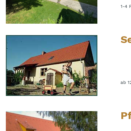
1-4 
S
ab 1
P