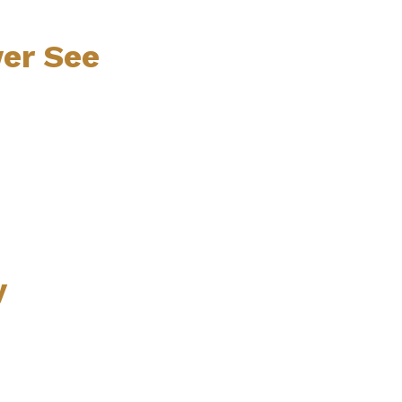
er See
y