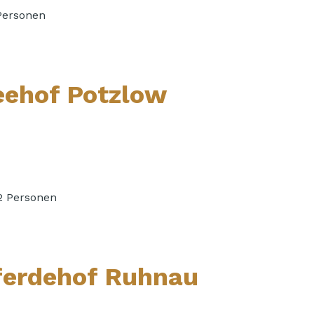
Personen
eehof Potzlow
2 Personen
ferdehof Ruhnau