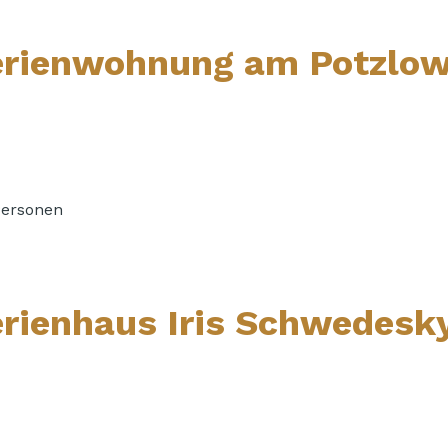
erienwohnung am Potzlow
Personen
erienhaus Iris Schwedesk