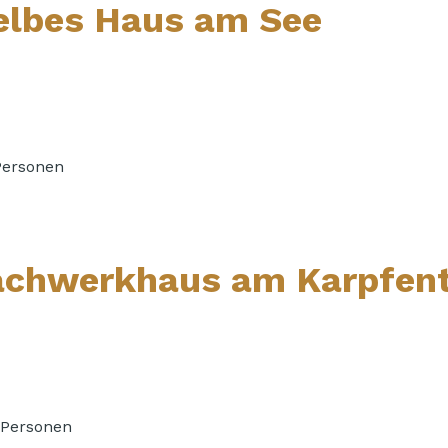
elbes
Haus am See
Personen
achwerkhaus am Karpfent
 Personen