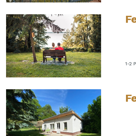
F
1-2 
F