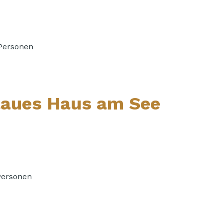
Personen
laues Haus am See
Personen