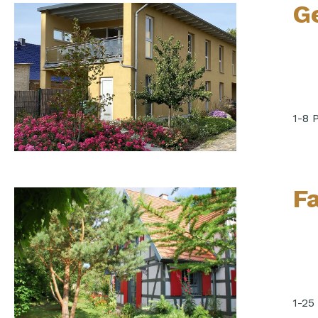
G
1-8 
F
1-25