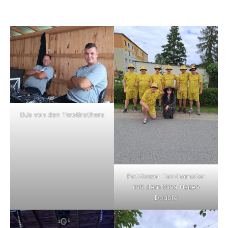
DJs von den TwoBrothers
Potzlower Tanzhamster
mit dem Nina Hagen
Double